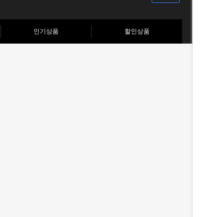
인기상품
할인상품