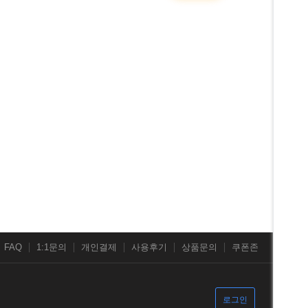
FAQ
1:1문의
개인결제
사용후기
상품문의
쿠폰존
로그인