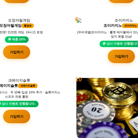
6
오징어릴게임
조이카지노
황금성
조이카지노
전문! 안전한 게임. 24시간 운영.
[우리계열]조이카지노 · 룰렛 테이블에서 만
잊지 못할 만남!
🎁 매충 20%
🎁 상시 이벤트 진행합니다
가입하기
가입하기
10
레이지슬롯
크레이지슬롯
보너스 · 두 번째 입금 10% 추가 · 슬롯카지노
스포츠 전용 롤링
🎁 상시 이벤트 진행합니다.
가입하기