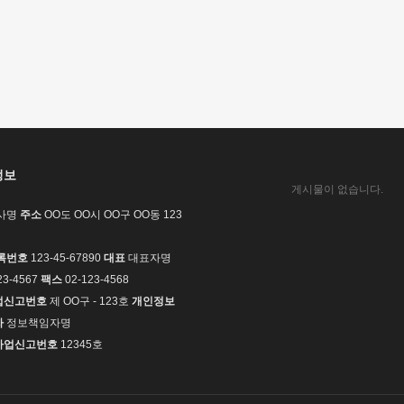
정보
게시물이 없습니다.
사명
주소
OO도 OO시 OO구 OO동 123
록번호
123-45-67890
대표
대표자명
23-4567
팩스
02-123-4568
업신고번호
제 OO구 - 123호
개인정보
자
정보책임자명
사업신고번호
12345호