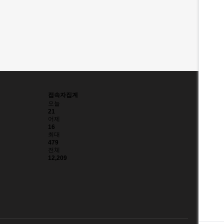
접속자집계
오늘
21
어제
16
최대
479
전체
12,209