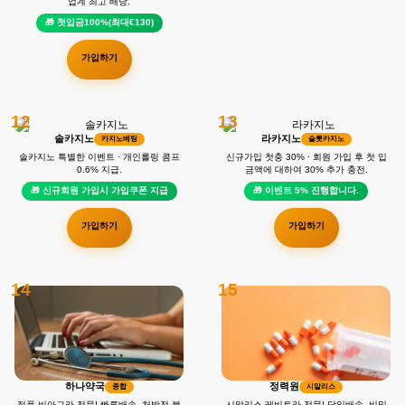
업계 최고 배당.
🎁 첫입금100%(최대€130)
가입하기
12
13
솔카지노
라카지노
카지노베팅
슬롯카지노
솔카지노 특별한 이벤트 · 개인롤링 콤프
신규가입 첫충 30% · 회원 가입 후 첫 입
0.6% 지급.
금액에 대하여 30% 추가 충전.
🎁 신규회원 가입시 가입쿠폰 지급
🎁 이벤트 5% 진행합니다.
가입하기
가입하기
14
15
하나약국
정력원
종합
시알리스
정품 비아그라 전문! 빠른배송. 처방전 불
시알리스,레비트라 전문! 당일배송. 비밀