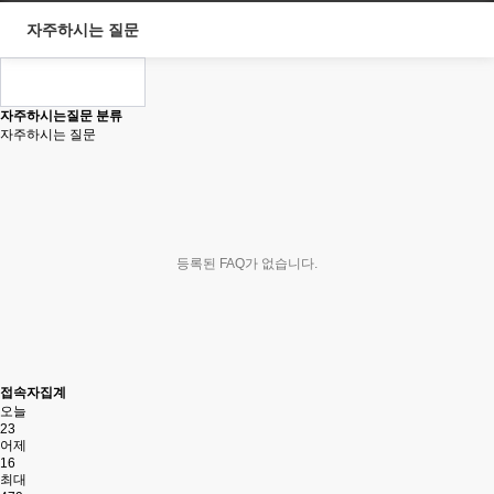
자주하시는 질문
자주하시는질문 분류
자주하시는 질문
등록된 FAQ가 없습니다.
접속자집계
오늘
23
어제
16
최대