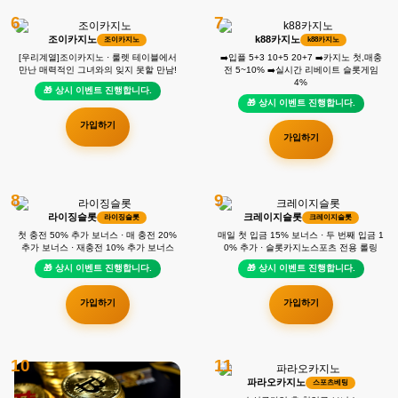
6
7
조이카지노
k88카지노
조이카지노
k88카지노
[우리계열]조이카지노 · 룰렛 테이블에서
➡️입플 5+3 10+5 20+7 ➡️카지노 첫,매충
만난 매력적인 그녀와의 잊지 못할 만남!
전 5~10% ➡️실시간 리베이트 슬롯게임
4%
🎁 상시 이벤트 진행합니다.
🎁 상시 이벤트 진행합니다.
가입하기
가입하기
8
9
라이징슬롯
크레이지슬롯
라이징슬롯
크레이지슬롯
첫 충전 50% 추가 보너스 · 매 충전 20%
매일 첫 입금 15% 보너스 · 두 번째 입금 1
추가 보너스 · 재충전 10% 추가 보너스
0% 추가 · 슬롯카지노스포츠 전용 롤링
🎁 상시 이벤트 진행합니다.
🎁 상시 이벤트 진행합니다.
가입하기
가입하기
10
11
파라오카지노
스포츠베팅