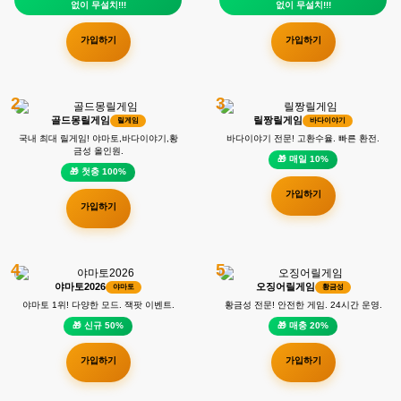
없이 무설치!!!
없이 무설치!!!
가입하기
가입하기
2
3
골드몽릴게임
릴짱릴게임
릴게임
바다이야기
국내 최대 릴게임! 야마토,바다이야기,황
바다이야기 전문! 고환수율. 빠른 환전.
금성 올인원.
🎁 매일 10%
🎁 첫충 100%
가입하기
가입하기
4
5
야마토2026
오징어릴게임
야마토
황금성
야마토 1위! 다양한 모드. 잭팟 이벤트.
황금성 전문! 안전한 게임. 24시간 운영.
🎁 신규 50%
🎁 매충 20%
가입하기
가입하기