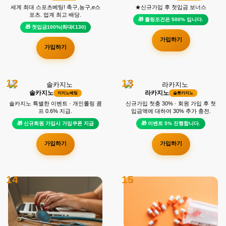
세계 최대 스포츠베팅! 축구,농구,e스
★신규가입 후 첫입금 보너스
포츠. 업계 최고 배당.
🎁 롤링조건은 500% 입니다.
🎁 첫입금100%(최대€130)
가입하기
가입하기
12
13
솔카지노
라카지노
카지노베팅
슬롯카지노
솔카지노 특별한 이벤트 · 개인롤링 콤
신규가입 첫충 30% · 회원 가입 후 첫
프 0.6% 지급.
입금액에 대하여 30% 추가 충전.
🎁 신규회원 가입시 가입쿠폰 지급
🎁 이벤트 5% 진행합니다.
가입하기
가입하기
14
15