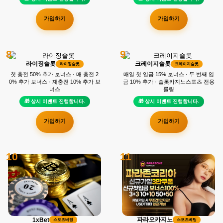
가입하기
가입하기
8
9
라이징슬롯
크레이지슬롯
라이징슬롯
크레이지슬롯
첫 충전 50% 추가 보너스 · 매 충전 2
매일 첫 입금 15% 보너스 · 두 번째 입
0% 추가 보너스 · 재충전 10% 추가 보
금 10% 추가 · 슬롯카지노스포츠 전용
너스
롤링
🎁 상시 이벤트 진행합니다.
🎁 상시 이벤트 진행합니다.
가입하기
가입하기
10
11
파라오카지노
1xBet
스포츠베팅
스포츠베팅