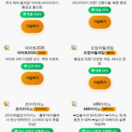
국내 최대 릴게임! 야마토,바다이야기,
바다이야기 전문! 고환수율. 빠른 환전.
황금성 올인원.
🎁 매일 10%
🎁 첫충 100%
가입하기
가입하기
4
5
야마토2026
오징어릴게임
야마토
황금성
야마토 1위! 다양한 모드. 잭팟 이벤트.
황금성 전문! 안전한 게임. 24시간 운
영.
🎁 신규 50%
🎁 매충 20%
가입하기
가입하기
6
7
조이카지노
k88카지노
조이카지노
k88카지노
[우리계열]조이카지노 · 룰렛 테이블에
➡️입플 5+3 10+5 20+7 ➡️카지노 첫,매
서 만난 매력적인 그녀와의 잊지 못할
충전 5~10% ➡️실시간 리베이트 슬롯
만남!
게임4%
🎁 상시 이벤트 진행합니다.
🎁 상시 이벤트 진행합니다.