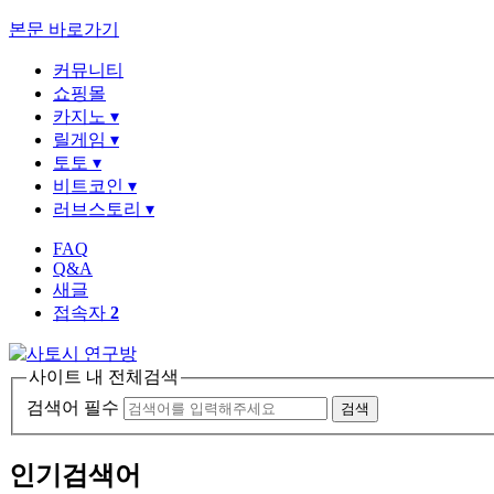
본문 바로가기
커뮤니티
쇼핑몰
카지노 ▾
릴게임 ▾
토토 ▾
비트코인 ▾
러브스토리 ▾
FAQ
Q&A
새글
접속자
2
사이트 내 전체검색
검색어 필수
검색
인기검색어