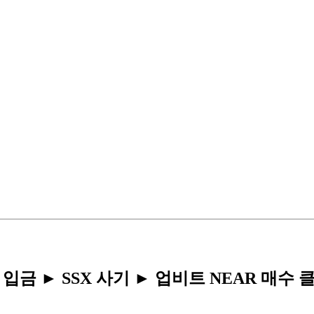
금 ► SSX 사기 ► 업비트 NEAR 매수 