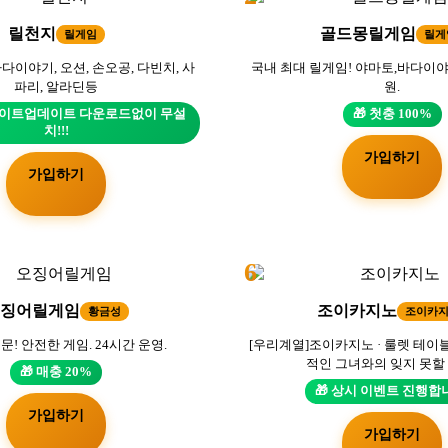
릴천지
골드몽릴게임
릴게임
릴게
다이야기, 오션, 손오공, 다빈치, 사
국내 최대 릴게임! 야마토,바다이
파리, 알라딘등
원.
 사이트업데이트 다운로드없이 무설
🎁 첫충 100%
치!!!
가입하기
가입하기
6
징어릴게임
조이카지노
황금성
조이카
문! 안전한 게임. 24시간 운영.
[우리계열]조이카지노 · 룰렛 테이
적인 그녀와의 잊지 못할 
🎁 매충 20%
🎁 상시 이벤트 진행합
가입하기
가입하기