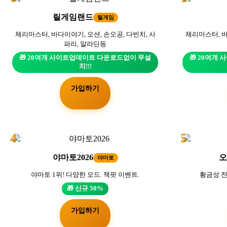
릴게임랜드
릴게임
체리마스터, 바다이야기, 오션, 손오공, 다빈치, 사
체리마스터, 바
파리, 알라딘등
🎁 20여개 사이트업데이트 다운로드없이 무설
🎁 20여개
치!!!
가입하기
4
5
야마토2026
오
야마토
야마토 1위! 다양한 모드. 잭팟 이벤트.
황금성 전
🎁 신규 50%
가입하기