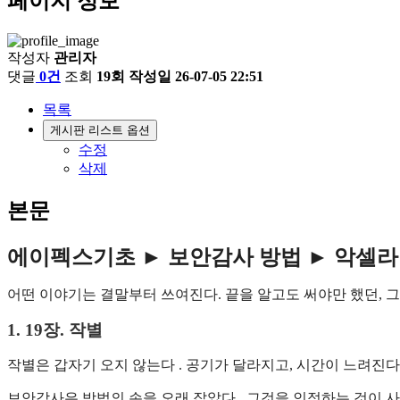
페이지 정보
작성자
관리자
댓글
0건
조회
19회
작성일
26-07-05 22:51
목록
게시판 리스트 옵션
수정
삭제
본문
에이펙스기초 ► 보안감사 방법 ► 악셀라 입
어떤 이야기는 결말부터 쓰여진다. 끝을 알고도 써야만 했던, 
1. 19장. 작별
작별은 갑자기 오지 않는다 . 공기가 달라지고, 시간이 느려진다.
보안감사은 방법의 손을 오래 잡았다 . 그것을 인정하는 것이 사