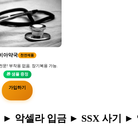
비아약국
천연제품
전문! 부작용 없음. 장기복용 가능.
🎁 샘플 증정
가입하기
 악셀라 입금 ► SSX 사기 ► 