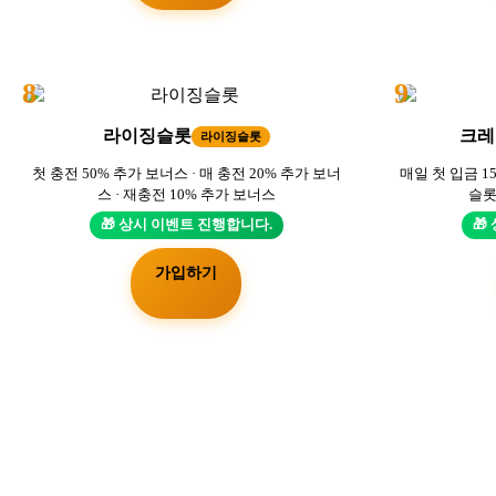
8
9
라이징슬롯
크레
라이징슬롯
첫 충전 50% 추가 보너스 · 매 충전 20% 추가 보너
매일 첫 입금 15
스 · 재충전 10% 추가 보너스
슬롯
🎁 상시 이벤트 진행합니다.
🎁
가입하기