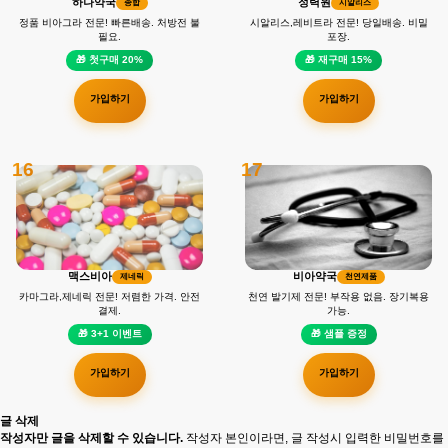
하나약국
정력원
종합
시알리스
정품 비아그라 전문! 빠른배송. 처방전 불
시알리스,레비트라 전문! 당일배송. 비밀
필요.
포장.
🎁 첫구매 20%
🎁 재구매 15%
가입하기
가입하기
16
17
맥스비아
비아약국
제네릭
천연제품
카마그라,제네릭 전문! 저렴한 가격. 안전
천연 발기제 전문! 부작용 없음. 장기복용
결제.
가능.
🎁 3+1 이벤트
🎁 샘플 증정
가입하기
가입하기
글 삭제
작성자만 글을 삭제할 수 있습니다.
작성자 본인이라면, 글 작성시 입력한 비밀번호를