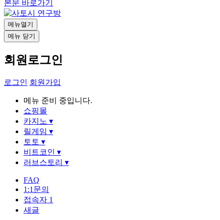
본문 바로가기
메뉴열기
메뉴 닫기
회원로그인
로그인
회원가입
메뉴 준비 중입니다.
쇼핑몰
카지노 ▾
릴게임 ▾
토토 ▾
비트코인 ▾
러브스토리 ▾
FAQ
1:1문의
접속자
1
새글