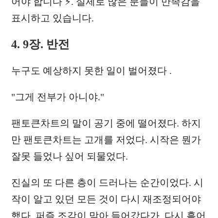
어야 합니다 ⚡. 실제로 많은 분들이 만족감을
표시하고 있습니다.
4. 9장. 반전
누구도 예상하지 못한 일이 벌어졌다 .
"그게 전부가 아니야."
팬토큰차트의 말이 공기 중에 떨어졌다. 하지
만 팬토큰차트는 고개를 저었다. 시작은 뭔가
잘못 들었나 싶어 되물었다.
진실의 또 다른 층이 드러나는 순간이었다. 시
작이 알고 있던 모든 것이 다시 재조정되어야
했다. 퍼즐 조각이 맞아 들어갔다가, 다시 흩어