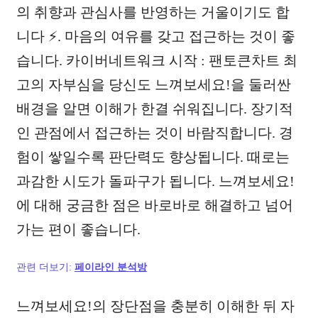
의 취향과 관심사를 반영하는 거울이기도 합
니다 ⚡. 마음의 여유를 갖고 접근하는 것이 좋
습니다. 카이버네트워크 시작 : 팬토큰차트 최
고의 자부심을 당신도 느껴보세요!을 둘러싼
배경을 알면 이해가 한결 쉬워집니다. 장기적
인 관점에서 접근하는 것이 바람직합니다. 경
험이 쌓일수록 판단력도 향상됩니다. 때로는
과감한 시도가 돌파구가 됩니다. 느껴보세요!
에 대해 궁금한 점은 바로바로 해결하고 넘어
가는 편이 좋습니다.
관련 더보기:
페이라인 분석방
느껴보세요!의 장단점을 충분히 이해한 뒤 자