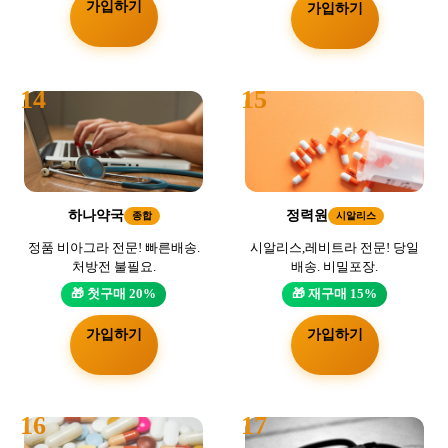
가입하기
가입하기
14
15
하나약국
정력원
종합
시알리스
정품 비아그라 전문! 빠른배송.
시알리스,레비트라 전문! 당일
처방전 불필요.
배송. 비밀포장.
🎁 첫구매 20%
🎁 재구매 15%
가입하기
가입하기
16
17