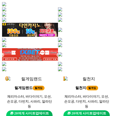
0
1
릴게임랜드
릴천지
릴게임
릴게임
체리마스터, 바다이야기, 오션,
체리마스터, 바다이야기, 오션,
손오공, 다빈치, 사파리, 알라딘
손오공, 다빈치, 사파리, 알라딘
등
등
🎁 20여개 사이트업데이트
🎁 20여개 사이트업데이트