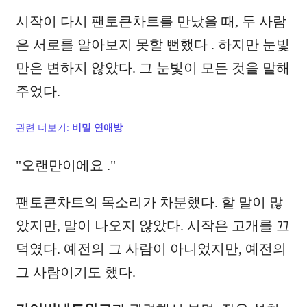
시작이 다시 팬토큰차트를 만났을 때, 두 사람
은 서로를 알아보지 못할 뻔했다 . 하지만 눈빛
만은 변하지 않았다. 그 눈빛이 모든 것을 말해
주었다.
관련 더보기:
비밀 연애방
"오랜만이에요 ."
팬토큰차트의 목소리가 차분했다. 할 말이 많
았지만, 말이 나오지 않았다. 시작은 고개를 끄
덕였다. 예전의 그 사람이 아니었지만, 예전의
그 사람이기도 했다.