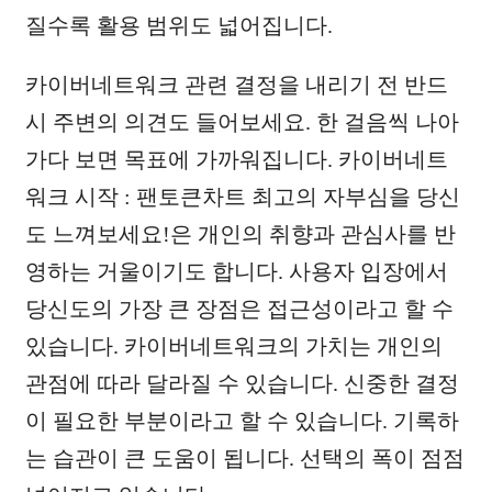
질수록 활용 범위도 넓어집니다.
카이버네트워크 관련 결정을 내리기 전 반드
시 주변의 의견도 들어보세요. 한 걸음씩 나아
가다 보면 목표에 가까워집니다. 카이버네트
워크 시작 : 팬토큰차트 최고의 자부심을 당신
도 느껴보세요!은 개인의 취향과 관심사를 반
영하는 거울이기도 합니다. 사용자 입장에서
당신도의 가장 큰 장점은 접근성이라고 할 수
있습니다. 카이버네트워크의 가치는 개인의
관점에 따라 달라질 수 있습니다. 신중한 결정
이 필요한 부분이라고 할 수 있습니다. 기록하
는 습관이 큰 도움이 됩니다. 선택의 폭이 점점