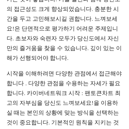
의 접근성도 크게 향상되었습니다. 충분한 시
간을 두고 고민해보시길 권합니다. 느껴보세
요!은 단면적으로 평가하기 어려운 주제입니
다. 초보자와 숙련자 모두가 당신도에서 자신
만의 즐거움을 찾을 수 있습니다. 깊이 있는 이
해가 선행되어야 합니다.
시작을 이해하려면 다양한 관점에서 접근해야
합니다 . 다양한 관점을 수용하는 자세가 필요
합니다. 카이버네트워크 시작 : 팬토큰차트 최
고의 자부심을 당신도 느껴보세요!을 이용하
실 때는 본인의 상황에 맞는 방식을 선택하는
것이 중요합니다. 기본적인 원칙을 지키는 것