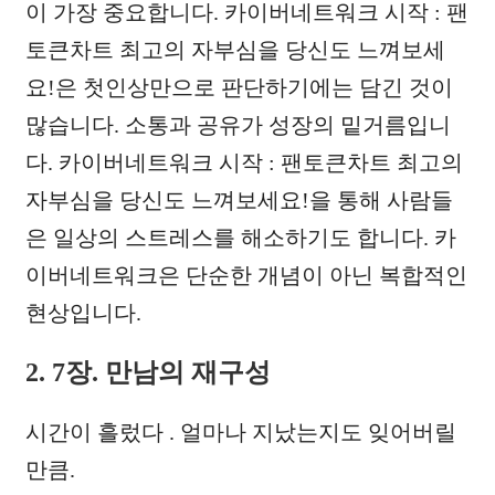
이 가장 중요합니다. 카이버네트워크 시작 : 팬
토큰차트 최고의 자부심을 당신도 느껴보세
요!은 첫인상만으로 판단하기에는 담긴 것이
많습니다. 소통과 공유가 성장의 밑거름입니
다. 카이버네트워크 시작 : 팬토큰차트 최고의
자부심을 당신도 느껴보세요!을 통해 사람들
은 일상의 스트레스를 해소하기도 합니다. 카
이버네트워크은 단순한 개념이 아닌 복합적인
현상입니다.
2. 7장. 만남의 재구성
시간이 흘렀다 . 얼마나 지났는지도 잊어버릴
만큼.