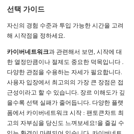
선택 가이드
자신의 경험 수준과 투입 가능한 시간을 고려
해 시작점을 정하세요.
카이버네트워크
과 관련해서 보면, 시작에 대
한 열정만큼이나 절제도 중요한 덕목입니다 .
다양한 관점을 수용하는 자세가 필요합니다.
사용자 입장에서 최고의의 가장 큰 장점은 접
근성이라고 할 수 있습니다. 장르 이해도가 깊
을수록 선택 실패가 줄어듭니다. 다양한 플랫
폼에서 카이버네트워크 시작 : 팬토큰차트 최
고의 자부심을 당신도 느껴보세요!을 즐길 수
있는 환경이 마련되어 있습니다. 카이버네트