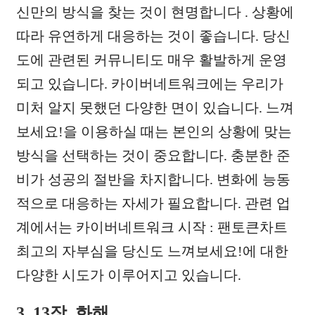
신만의 방식을 찾는 것이 현명합니다 . 상황에
따라 유연하게 대응하는 것이 좋습니다. 당신
도에 관련된 커뮤니티도 매우 활발하게 운영
되고 있습니다. 카이버네트워크에는 우리가
미처 알지 못했던 다양한 면이 있습니다. 느껴
보세요!을 이용하실 때는 본인의 상황에 맞는
방식을 선택하는 것이 중요합니다. 충분한 준
비가 성공의 절반을 차지합니다. 변화에 능동
적으로 대응하는 자세가 필요합니다. 관련 업
계에서는 카이버네트워크 시작 : 팬토큰차트
최고의 자부심을 당신도 느껴보세요!에 대한
다양한 시도가 이루어지고 있습니다.
3. 13장. 화해